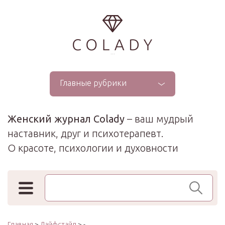
...
Главные рубрики
Женский журнал Colady
– ваш мудрый
наставник, друг и психотерапевт.
О красоте, психологии и духовности
Поиск по сайту
Главная
>
Лайфстайл
> -