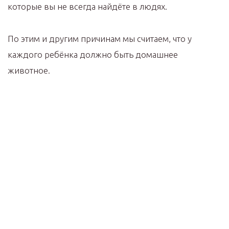
которые вы не всегда найдёте в людях.
По этим и другим причинам мы считаем, что у
каждого ребёнка должно быть домашнее
животное.