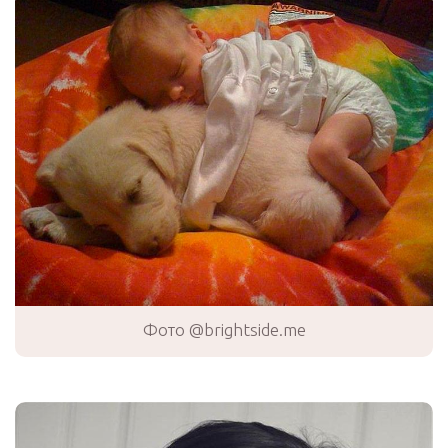
Фото @brightside.me