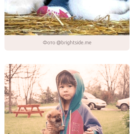
Фото @brightside.me