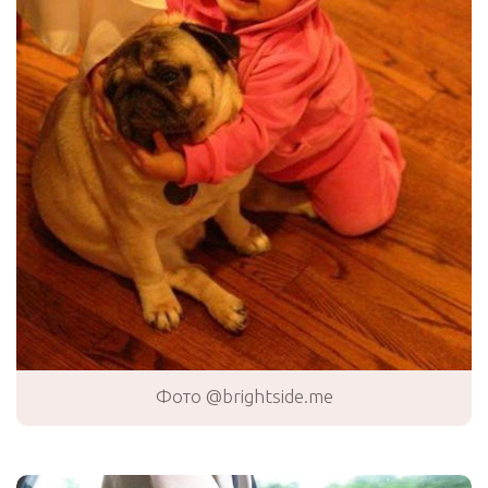
Фото @brightside.me