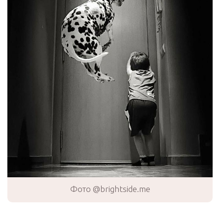
Фото @brightside.me