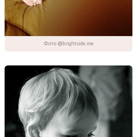
Фото @brightside.me