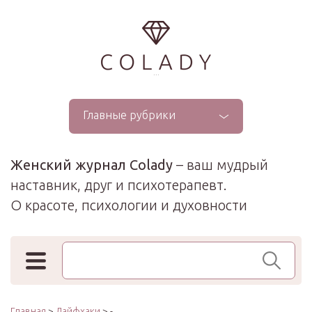
...
Главные рубрики
Женский журнал Colady
– ваш мудрый
наставник, друг и психотерапевт.
О красоте, психологии и духовности
Поиск по сайту
Главная
>
Лайфхаки
> -