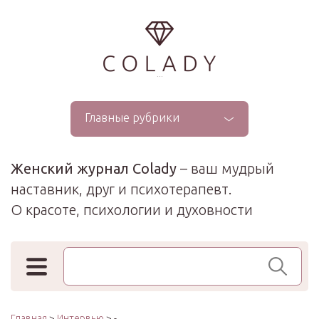
...
Главные рубрики
Женский журнал Colady
– ваш мудрый
наставник, друг и психотерапевт.
О красоте, психологии и духовности
Поиск по сайту
Главная
>
Интервью
> -