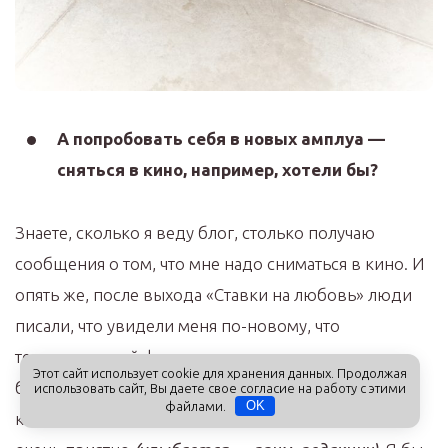
А попробовать себя в новых амплуа —
сняться в кино, например, хотели бы?
Знаете, сколько я веду блог, столько получаю
сообщения о том, что мне надо сниматься в кино. И
опять же, после выхода «Ставки на любовь» люди
писали, что увидели меня по-новому, что
телевизионный формат открывает меня намного
Этот сайт использует cookie для хранения данных. Продолжая
больше, чем инстаграм. Я всегда получаю
использовать сайт, Вы даете свое согласие на работу с этими
файлами.
OK
комплименты по поводу своей внешности, мне