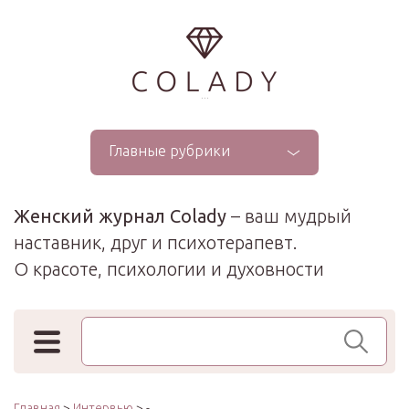
...
Главные рубрики
Женский журнал Colady
– ваш мудрый
наставник, друг и психотерапевт.
О красоте, психологии и духовности
Поиск по сайту
Главная
>
Интервью
> -