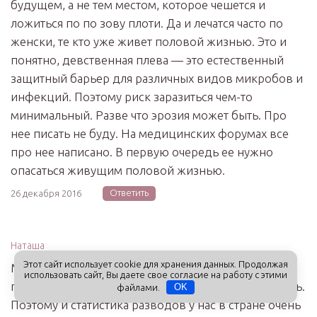
будущем, а не тем местом, которое чешется и
ложиться по по зову плоти. Да и лечатся часто по
женски, те кто уже живет половой жизнью. Это и
понятно, девственная плева — это естественный
защитный барьер для различных видов микробов и
инфекций. Поэтому риск заразиться чем-то
минимальный. Разве что эрозия может быть. Про
нее писать не буду. На медицинских форумах все
про нее написано. В первую очередь ее нужно
опасаться живущим половой жизнью.
Ответить
26 декабря 2016
Наташа
Этот сайт использует cookie для хранения данных. Продолжая
Многие физическое влечение, симпатию, которые
использовать сайт, Вы даете свое согласие на работу с этими
позже заменяет — привычка, принимают за любовь.
файлами.
OK
Поэтому и статистика разводов у нас в стране очень