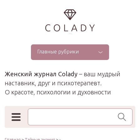
...
Главные рубрики
Женский журнал Colady
– ваш мудрый
наставник, друг и психотерапевт.
О красоте, психологии и духовности
Поиск по сайту
Главная
>
Тайные знания
> -