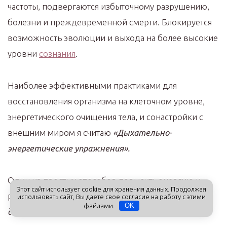
частоты, подвергаются избыточному разрушению,
болезни и преждевременной смерти. Блокируется
возможность эволюции и выхода на более высокие
уровни
сознания
.
Наиболее эффективными практиками для
восстановления организма на клеточном уровне,
энергетического очищения тела, и сонастройки с
внешним миром я считаю
«Дыхательно-
энергетические упражнения».
Один из простых способов повысить энергию и
Этот сайт использует cookie для хранения данных. Продолжая
расслабиться — это
«Дыхание на брюшной
использовать сайт, Вы даете свое согласие на работу с этими
файлами.
OK
диафрагме».