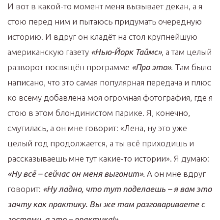
И вот в какой-то момент меня вызывает декан, а я
стою перед ним и пытаюсь придумать очередную
историю. И вдруг он кладёт на стол крупнейшую
американскую газету
«Нью-Йорк Таймс»
, а там целый
разворот посвящён программе
«Про это»
. Там было
написано, что это самая популярная передача и плюс
ко всему добавлена моя огромная фотография, где я
стою в этом блондинистом парике. Я, конечно,
смутилась, а он мне говорит: «Лена, ну это уже
целый год продолжается, а ты всё приходишь и
рассказываешь мне тут какие-то истории». Я думаю:
«Ну всё – сейчас он меня выгонит».
А он мне вдруг
говорит:
«Ну ладно, что тут поделаешь – я вам это
зачту как практику. Вы же там разговариваете с
гостями, а это – практика!»