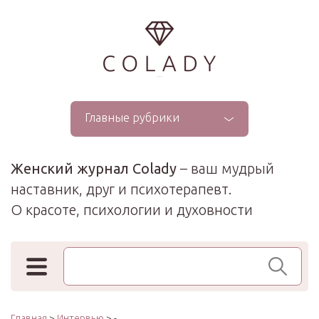
...
Главные рубрики
Женский журнал Colady
– ваш мудрый
наставник, друг и психотерапевт.
О красоте, психологии и духовности
Поиск по сайту
Главная
>
Интервью
> -