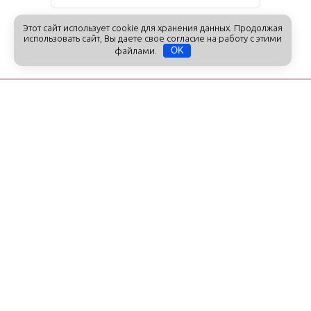
Этот сайт использует cookie для хранения данных. Продолжая
Праздники
использовать сайт, Вы даете свое согласие на работу с этими
файлами.
OK
Получайте первыми самые полезные
советы наших экспертов, читайте
эксклюзивные материалы и анонсы и
никакого спама
Нажимая кнопку «Подписаться», я соглашаюсь с
Политикой
конфиденциальности данных