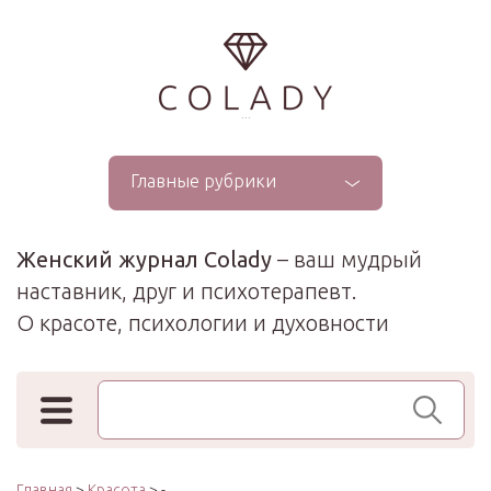
...
Главные рубрики
Женский журнал Colady
– ваш мудрый
наставник, друг и психотерапевт.
О красоте, психологии и духовности
Поиск по сайту
Главная
>
Красота
> -