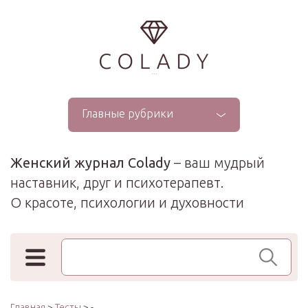
...
Главные рубрики
Женский журнал Colady
– ваш мудрый
наставник, друг и психотерапевт.
О красоте, психологии и духовности
Поиск по сайту
Главная
>
Тесты
> -