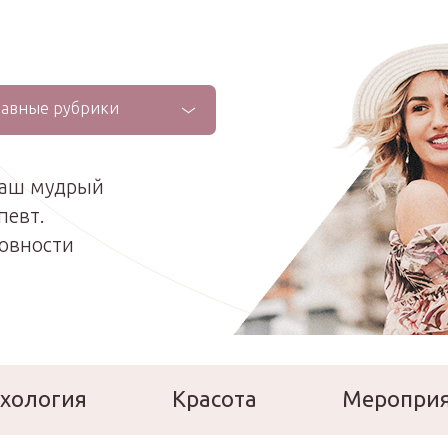
лавные рубрики
ваш мудрый
певт.
ховности
хология
Красота
Меропри
сперты
Расскажи о себе!
Ла