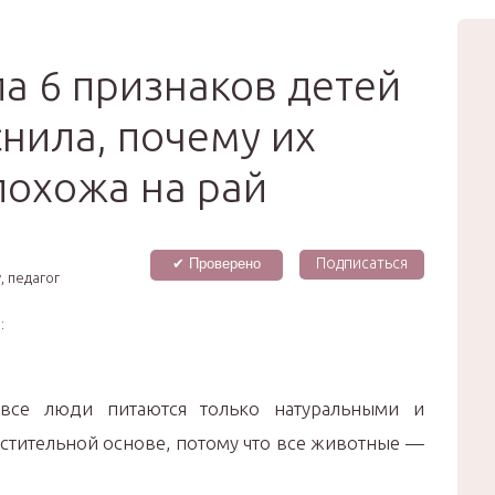
вью
Мода
Звёзды
Зд
Сертификат
ла 6 признаков детей
снила, почему их
похожа на рай
Подписаться
✔ Проверено
, педагог
:
 все люди питаются только натуральными и
стительной основе, потому что все животные —