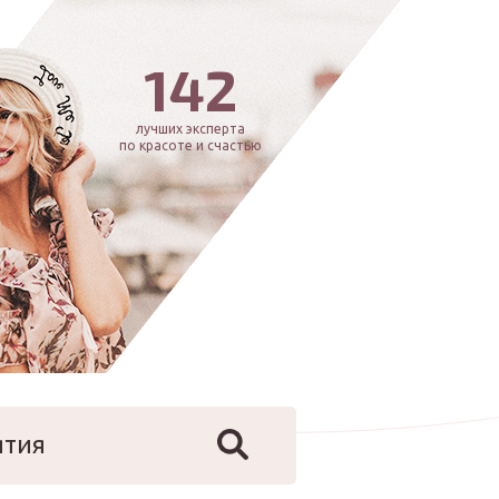
142
лучших эксперта
по красоте и счастью
ятия
йфстайл