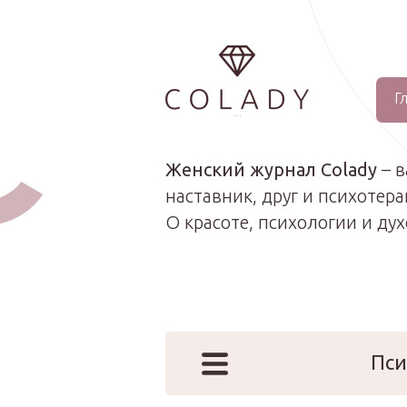
Г
...
Женский журнал Colady
– 
наставник, друг и психотера
О красоте, психологии и ду
Пси
Наши эк