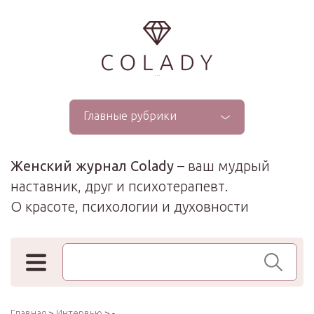
...
Главные рубрики
Женский журнал Colady
– ваш мудрый
наставник, друг и психотерапевт.
О красоте, психологии и духовности
Поиск по сайту
Главная
>
Интервью
> -