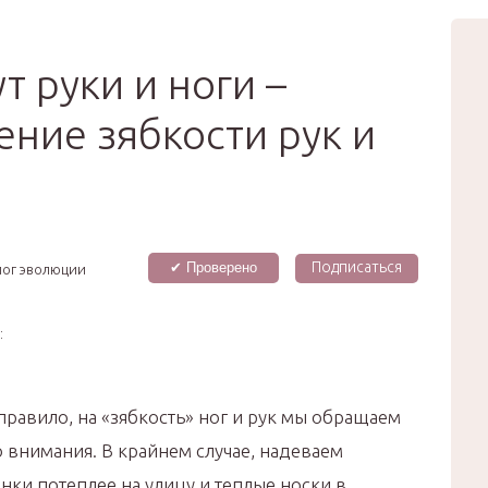
вью
Мода
Звёзды
Зд
Сертификат
 руки и ноги –
ение зябкости рук и
Подписаться
✔ Проверено
лог эволюции
:
правило, на «зябкость» ног и рук мы обращаем
 внимания. В крайнем случае, надеваем
нки потеплее на улицу и теплые носки в