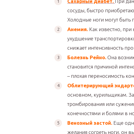
Сахарный диабет.
При дан
сосуды, быстро приобретаю
Холодные ноги могут быть 
Анемия.
Как известно, при
ухудшение транспортировки 
снижает интенсивность про
Болезнь Рейно.
Она возник
становится причиной интен
– плохая переносимость ко
Облитерирующий эндарт
основном, курильщикам. За
тромбирования или сужения
конечностями и болями в но
Венозный застой.
Еще одна
желания согреть ноги, он в