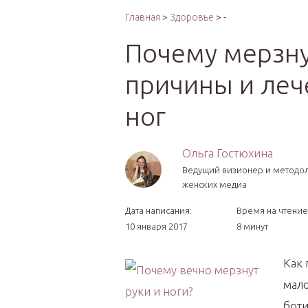
Интер
Главная
>
Здоровье
> -
Почему мерзнут
причины и леч
ног
Ольга Гостюхина
Ведущий визионер и методо
женских медиа
Дата написания:
Время на чтение
10 января 2017
8 минут
Как 
мало
боти