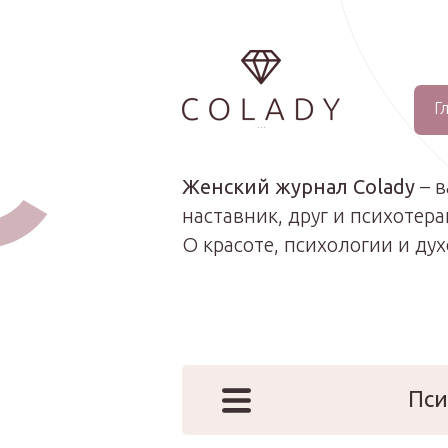
Г
...
Женский журнал Colady
– 
наставник, друг и психотера
О красоте, психологии и ду
Пси
Наши эк