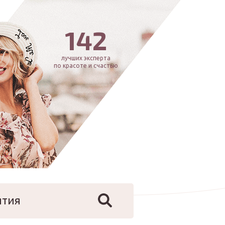
142
лучших эксперта
по красоте и счастью
ятия
йфстайл