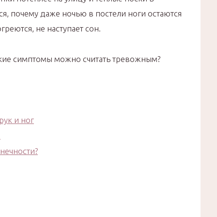
ся, почему даже ночью в постели ноги остаются
греются, не наступает сон.
акие симптомы можно считать тревожным?
ук и ног
!
онечности?