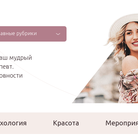
лавные рубрики
ваш мудрый
певт.
ховности
хология
Красота
Меропри
сперты
Расскажи о себе!
Ла