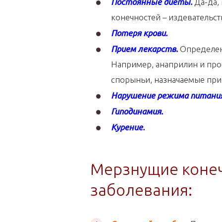
Постоянные диеты.
Да-да,
конечностей – издевательс
Потеря крови.
Прием лекарств.
Определен
Например, анаприлин и про
спорыньи, назначаемые при
Нарушение режима питания,
Гиподинамия.
Курение.
Мерзнущие конеч
заболевания: