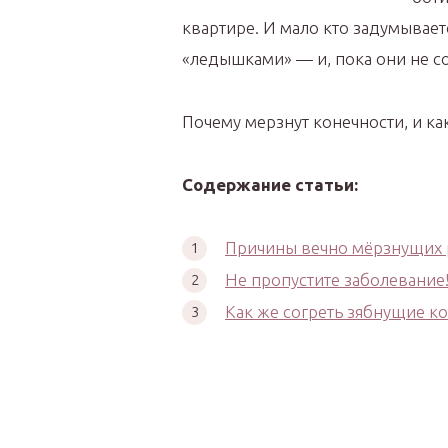
квартире. И мало кто задумывает
«ледышками» — и, пока они не со
Почему мерзнут конечности, и к
Содержание статьи:
Причины вечно мёрзнущих р
Не пропустите заболевание
Как же согреть зябнущие к