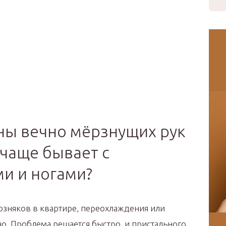
ы вечно мёрзнущих рук
с чаще бывает с
и и ногами?
возняков в квартире, переохлаждения или
о. Проблема решается быстро, и пристального