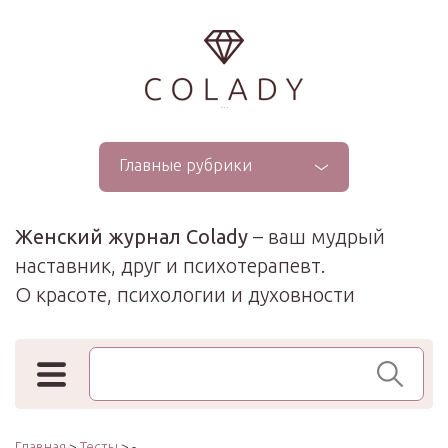
...
Главные рубрики
Женский журнал Colady
– ваш мудрый
наставник, друг и психотерапевт.
О красоте, психологии и духовности
Поиск по сайту
Главная
>
Тесты
> -