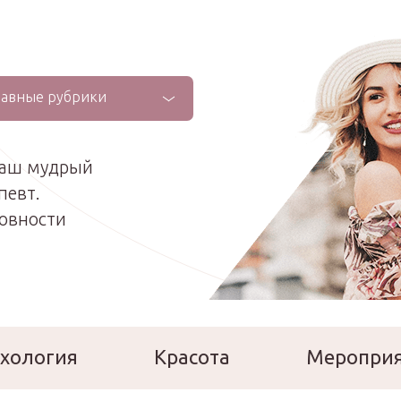
лавные рубрики
ваш мудрый
певт.
ховности
хология
Красота
Меропри
сперты
Расскажи о себе!
Ла