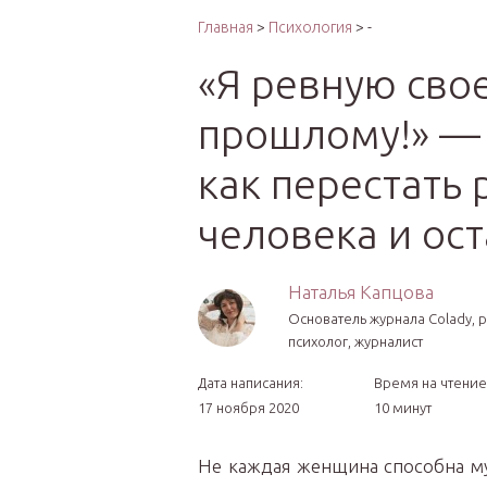
Интер
Главная
>
Психология
> -
«Я ревную свое
прошлому!» — 
как перестать
человека и ос
Наталья Капцова
Основатель журнала Colady, 
психолог, журналист
Дата написания:
Время на чтение
17 ноября 2020
10 минут
Не каждая женщина способна му