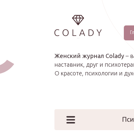
Г
...
Женский журнал Colady
– 
наставник, друг и психотера
О красоте, психологии и ду
Пси
Наши эк