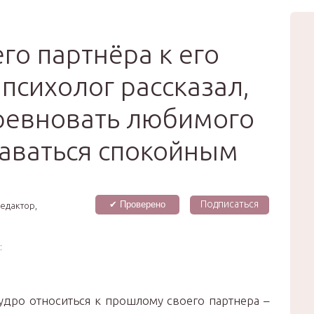
вью
Мода
Звёзды
Зд
Сертификат
го партнёра к его
психолог рассказал,
 ревновать любимого
таваться спокойным
Подписаться
✔ Проверено
редактор,
:
дро относиться к прошлому своего партнера –