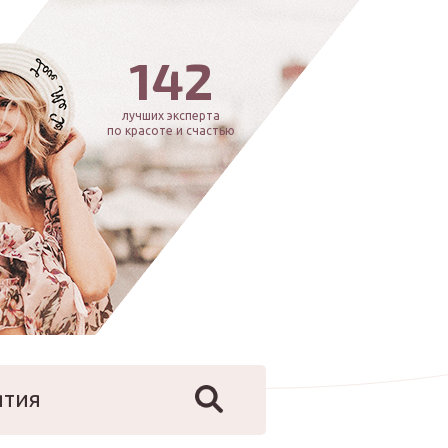
142
лучших эксперта
по красоте и счастью
ятия
йфстайл