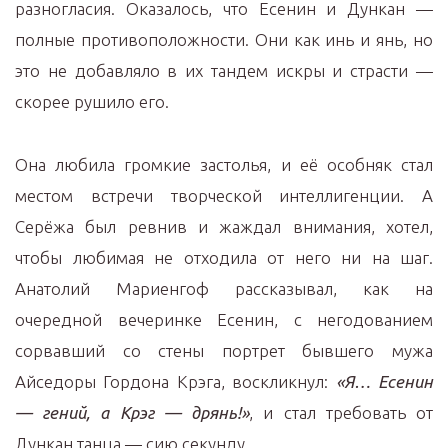
разногласия. Оказалось, что Есенин и Дункан —
полные противоположности. Они как инь и янь, но
это не добавляло в их тандем искры и страсти —
скорее рушило его.
Она любила громкие застолья, и её особняк стал
местом встречи творческой интеллигенции. А
Серёжа был ревнив и жаждал внимания, хотел,
чтобы любимая не отходила от него ни на шаг.
Анатолий Мариенгоф рассказывал, как на
очередной вечеринке Есенин, с негодованием
сорвавший со стены портрет бывшего мужа
Айседоры Гордона Крэга, воскликнул:
«Я… Есенин
— гений, а Крэг — дрянь!»
, и стал требовать от
Дункан танца — сию секунду.