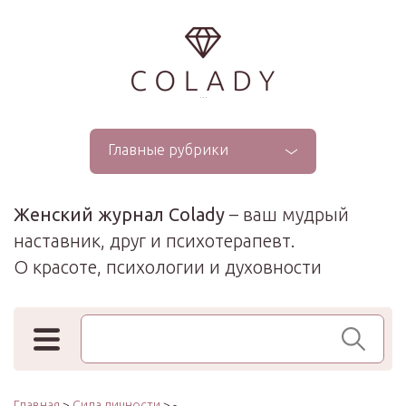
...
Главные рубрики
Женский журнал Colady
– ваш мудрый
наставник, друг и психотерапевт.
О красоте, психологии и духовности
Поиск по сайту
Главная
>
Сила личности
> -