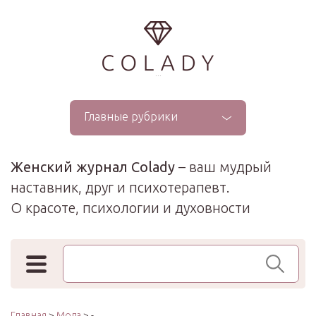
...
Главные рубрики
Женский журнал Colady
– ваш мудрый
наставник, друг и психотерапевт.
О красоте, психологии и духовности
Поиск по сайту
Главная
>
Мода
> -