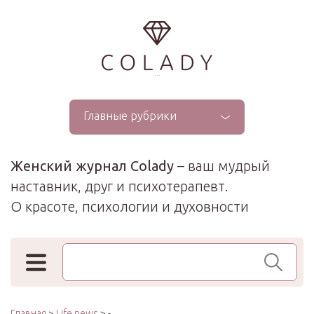
...
Главные рубрики
Женский журнал Colady
– ваш мудрый
наставник, друг и психотерапевт.
О красоте, психологии и духовности
Поиск по сайту
Главная
>
Life news
> -