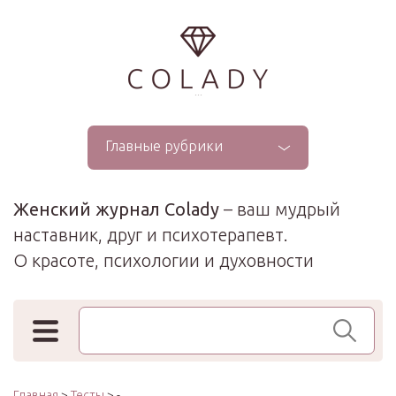
...
Главные рубрики
Женский журнал Colady
– ваш мудрый
наставник, друг и психотерапевт.
О красоте, психологии и духовности
Поиск по сайту
Главная
>
Тесты
> -