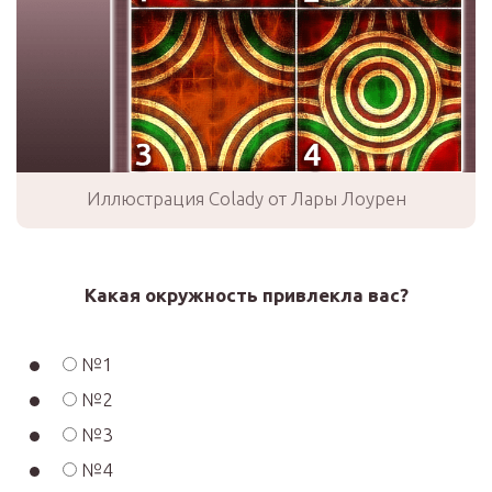
Иллюстрация Colady от Лары Лоурен
Какая окружность привлекла вас?
№1
№2
№3
№4