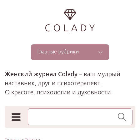
...
Главные рубрики
Женский журнал Colady
– ваш мудрый
наставник, друг и психотерапевт.
О красоте, психологии и духовности
Поиск по сайту
Главная
>
Тесты
> -