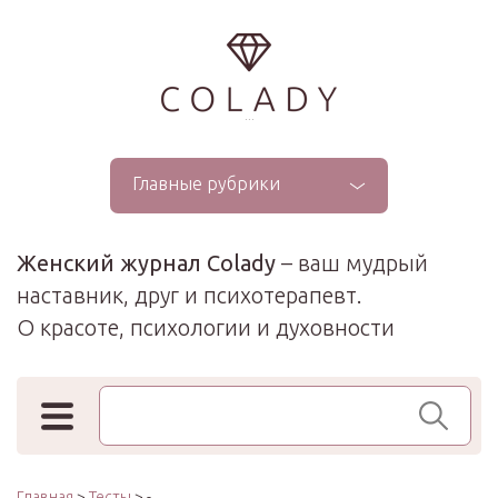
...
Главные рубрики
Женский журнал Colady
– ваш мудрый
наставник, друг и психотерапевт.
О красоте, психологии и духовности
Поиск по сайту
Главная
>
Тесты
> -