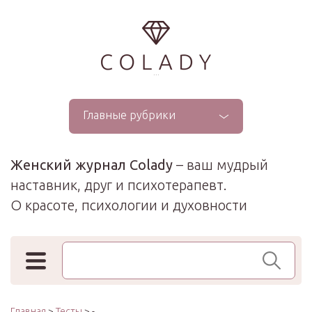
...
Главные рубрики
Женский журнал Colady
– ваш мудрый
наставник, друг и психотерапевт.
О красоте, психологии и духовности
Поиск по сайту
Главная
>
Тесты
> -