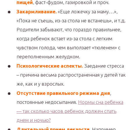
пищей
, фаст-фудом, газировкой и проч.
Закармливание.
«Еще ложечку за маму…»,
«Пока не съешь, из-за стола не встанешь», и т.д.
Родители забывают, что гораздо правильнее,
когда ребенок встает из-за стола с легким
чувством голода, чем выползает «тюленем» с
переполненным желудком.
Психологические аспекты.
Заедание стресса
– причина весьма распространенная у детей так
же, как и у взрослых.
Отсутствие правильного режима дня
,
постоянные недосыпания.
Нормы сна ребенка
— так сколько часов ребенок должен спать
днем и ночью?
Длительный прием лекарств.
Например,