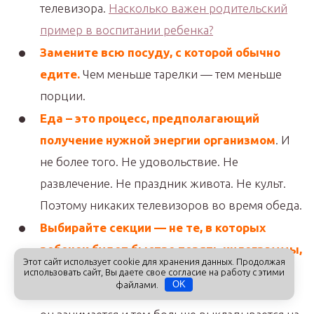
телевизора.
Насколько важен родительский
пример в воспитании ребенка?
Замените всю посуду, с которой обычно
едите.
Чем меньше тарелки — тем меньше
порции.
Еда – это процесс, предполагающий
получение нужной энергии организмом
. И
не более того. Не удовольствие. Не
развлечение. Не праздник живота. Не культ.
Поэтому никаких телевизоров во время обеда.
Выбирайте секции — не те, в которых
ребенок будет быстро терять килограммы,
Этот сайт использует cookie для хранения данных. Продолжая
а те, куда ему будет хотеться идти
. Чем
использовать сайт, Вы даете свое согласие на работу с этими
файлами.
OK
интереснее ребенку секция, тем интенсивнее