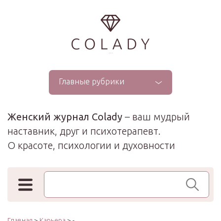
...
Главные рубрики
Женский журнал Colady
– ваш мудрый
наставник, друг и психотерапевт.
О красоте, психологии и духовности
Поиск по сайту
Главная
>
Карьера
> -