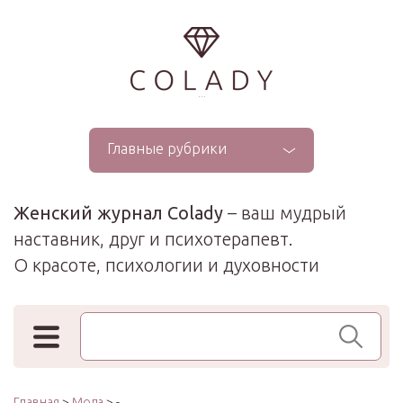
...
Главные рубрики
Женский журнал Colady
– ваш мудрый
наставник, друг и психотерапевт.
О красоте, психологии и духовности
Поиск по сайту
Главная
>
Мода
> -