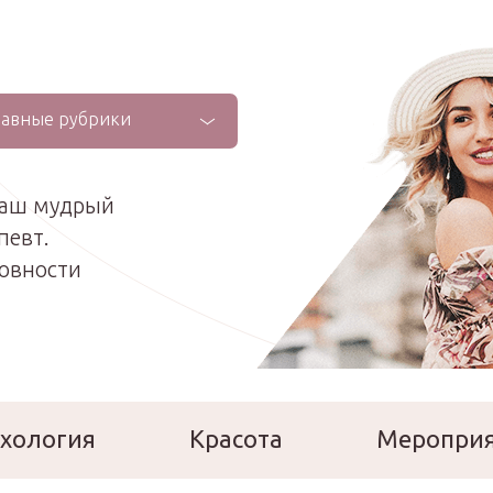
лавные рубрики
ваш мудрый
певт.
ховности
хология
Красота
Меропри
сперты
Расскажи о себе!
Ла