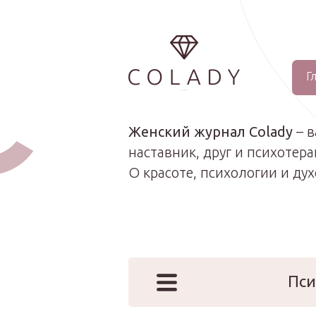
Г
...
Женский журнал Colady
– 
наставник, друг и психотера
О красоте, психологии и ду
Пси
Наши эк