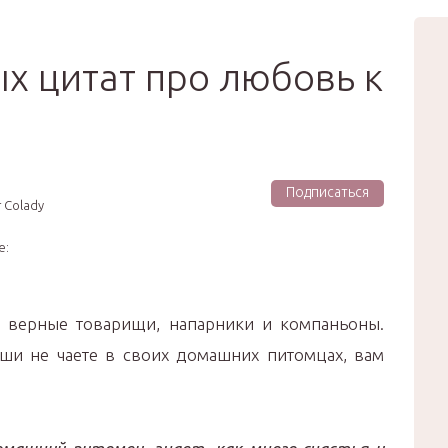
вью
Мода
Звёзды
Зд
Сертификат
ых цитат про любовь к
Подписаться
 Colady
е:
, верные товарищи, напарники и компаньоны.
ши не чаете в своих домашних питомцах, вам
.