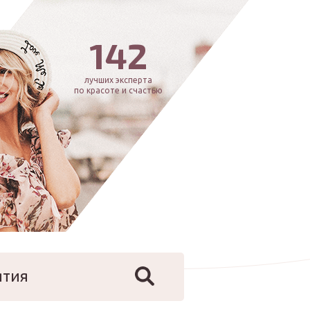
142
лучших эксперта
по красоте и счастью
ятия
йфстайл