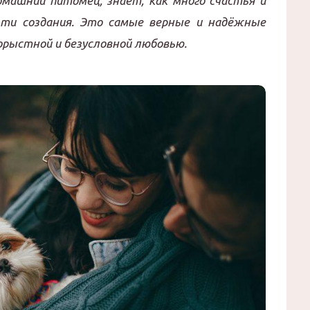
омашний питомец, знает, как много счастья и
эти создания. Это самые верные и надёжные
орыстной и безусловной любовью.