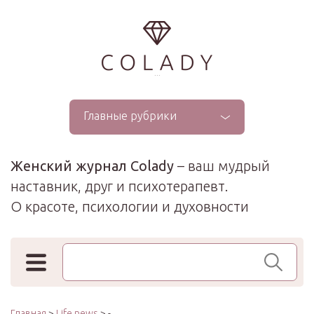
...
Главные рубрики
Женский журнал Colady
– ваш мудрый
наставник, друг и психотерапевт.
О красоте, психологии и духовности
Поиск по сайту
Главная
>
Life news
> -