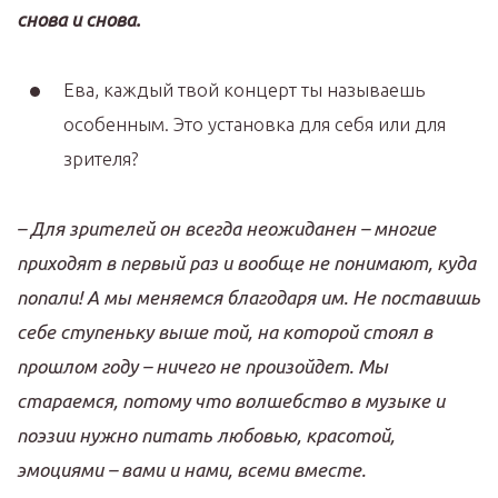
снова и снова
.
Ева, каждый твой концерт ты называешь
особенным. Это установка для себя или для
зрителя?
–
Для зрителей он всегда
неожиданен
–
многие
приходят в первый раз и вообще не понимают
,
куда
попали
!
А мы меняемся
благодаря им
.
Не поставишь
себе ступеньку выше той
,
на которой стоял в
прошлом году
–
ничего не произойд
е
т
.
Мы
стараемся
,
потому что волшебство в музыке и
поэзии нужно питать любовью
,
красотой
,
эмоциями
–
вами и нами
,
всеми вместе
.