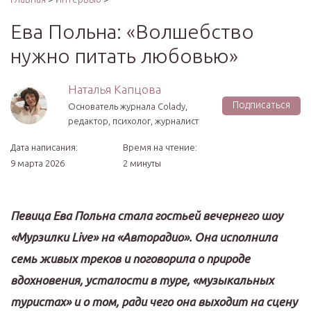
Ева Польна: «Волшебство
нужно питать любовью»
Наталья Капцова
Подписаться
Основатель журнала Colady,
редактор, психолог, журналист
Дата написания:
Время на чтение:
9 марта 2026
2 минуты
Певица Ева
Польна
стала гостьей вечернего шоу
«
Мурзилки
Live
» на «
Авторадио
»
.
Она исполнила
семь живых треков и поговорила о природе
вдохновения
,
усталости в туре
,
«музыкальных
туристах» и о том
,
ради
чего она выходит на сцену