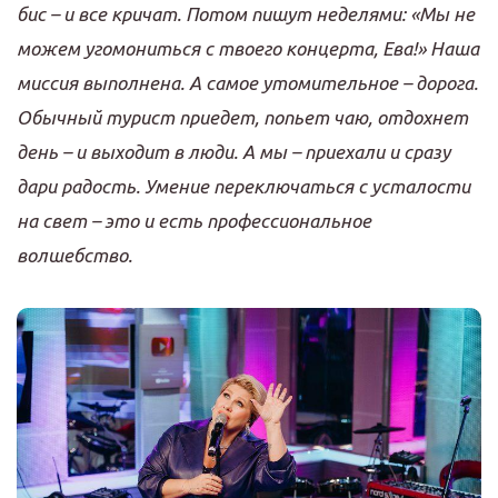
бис
–
и все кричат
.
Потом пишут неделями
:
«Мы не
можем угомониться с твоего концерта
,
Ева
!
» Наша
миссия выполнена
.
А самое
утомительное
–
дорога
.
Обычный турист приедет
,
попь
е
т чаю
,
отдохн
е
т
день
–
и выходит в люди
.
А мы
–
приехали и сразу
дари радость
.
Умение переключаться с усталости
на свет
–
это и есть профессиональное
волшебство
.