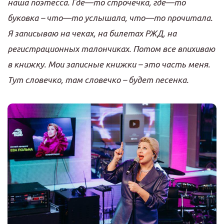
наша поэтесса
.
Где
—
то
строчечка
,
где
—
то
буковка
–
что
—
то услышала
,
что
—
то прочитала
.
Я записываю на чеках
,
на билетах РЖД
,
на
регистрационных талончиках
.
Потом вс
е
впихиваю
в
книжку
.
Мои записные книжки
–
это часть меня
.
Тут словечко
,
там словечко
–
будет песенка
.