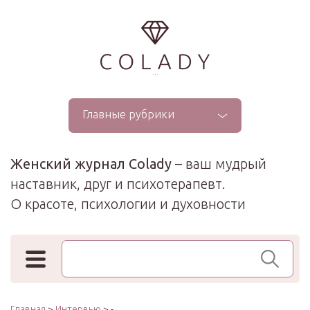
...
Главные рубрики
Женский журнал Colady
– ваш мудрый
наставник, друг и психотерапевт.
О красоте, психологии и духовности
Поиск по сайту
Главная
>
Интервью
> -