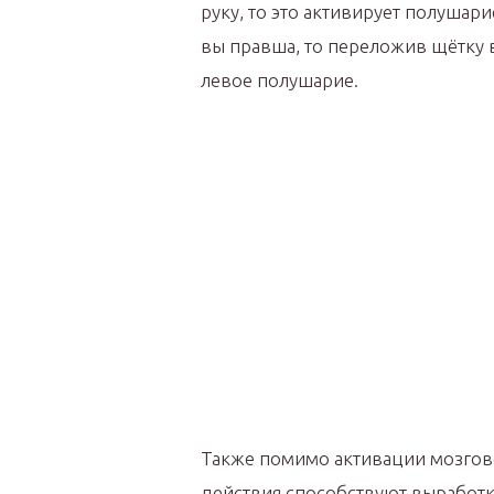
руку, то это активирует полушар
вы правша, то переложив щётку в
левое полушарие.
Также помимо активации мозгов
действия способствуют выработк