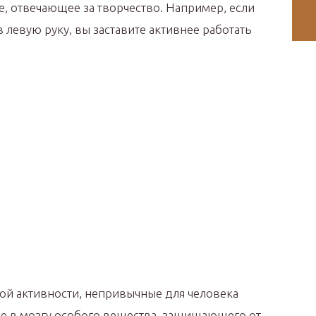
ие, отвечающее за творчество. Например, если
 левую руку, вы заставите активнее работать
ой активности, непривычные для человека
е в мозгу особого вещества, защищающего от