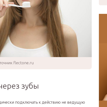
точник flectone.ru
через зубы
одически подключать к действию не ведущую