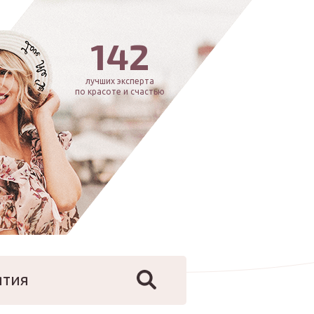
142
лучших эксперта
по красоте и счастью
ятия
йфстайл