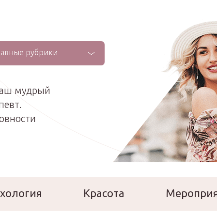
лавные рубрики
ваш мудрый
певт.
ховности
хология
Красота
Меропри
сперты
Расскажи о себе!
Ла