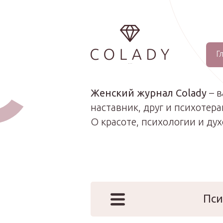
Г
...
Женский журнал Colady
– 
наставник, друг и психотера
О красоте, психологии и ду
Пси
Наши эк