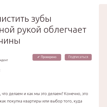
вью
Мода
Звёзды
Зд
Сертификат
чистить зубы
ой рукой облегчает
ичины
Подписаться
✔ Проверено
ндент
:
 что делаем и как мы это делаем? Конечно, это
 как покупка квартиры или выбор того, куда