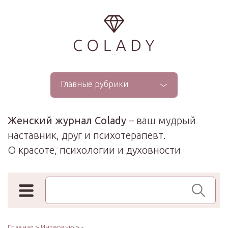
...
Главные рубрики
Женский журнал Colady
– ваш мудрый
наставник, друг и психотерапевт.
О красоте, психологии и духовности
Поиск по сайту
Главная
>
Интервью
> -