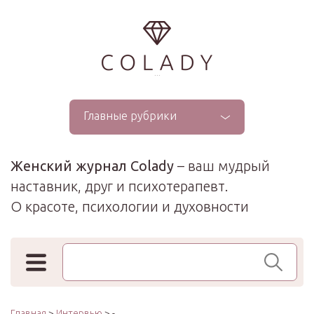
...
Главные рубрики
Женский журнал Colady
– ваш мудрый
наставник, друг и психотерапевт.
О красоте, психологии и духовности
Поиск по сайту
Главная
>
Интервью
> -