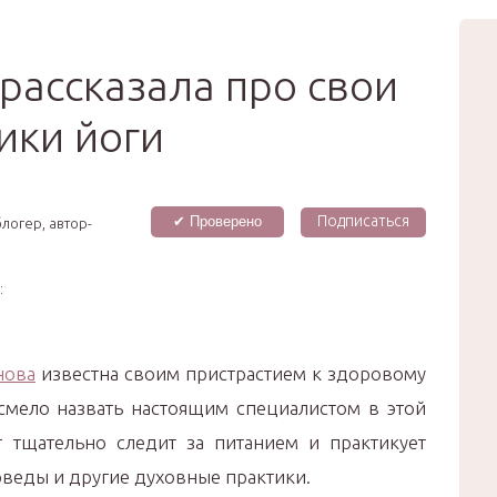
вью
Мода
Звёзды
Зд
Сертификат
рассказала про свои
ики йоги
Подписаться
✔ Проверено
логер, автор-
:
нова
известна своим пристрастием к здоровому
мело назвать настоящим специалистом в этой
т тщательно следит за питанием и практикует
юрведы и другие духовные практики.