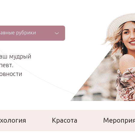
лавные рубрики
ваш мудрый
певт.
ховности
хология
Красота
Меропри
сперты
Расскажи о себе!
Ла