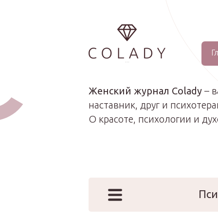
Г
...
Женский журнал Colady
– 
наставник, друг и психотера
О красоте, психологии и ду
Пси
Наши эк