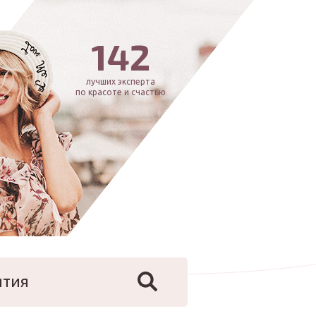
142
лучших эксперта
по красоте и счастью
ятия
йфстайл