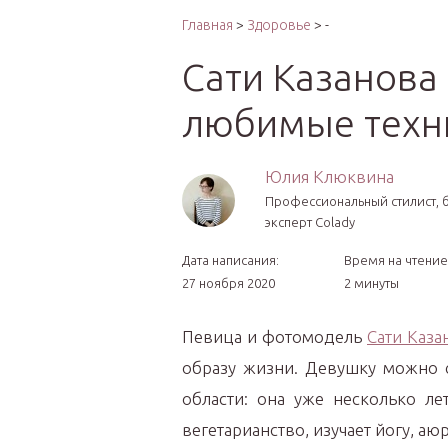
Интер
Главная
>
Здоровье
> -
Сати Казанова 
любимые техн
Юлия Клюквина
Профессиональный стилист, б
эксперт Colady
Дата написания:
Время на чтение
27 ноября 2020
2 минуты
Певица и фотомодель
Сати Каза
образу жизни. Девушку можно с
области: она уже несколько ле
вегетарианство, изучает йогу, а