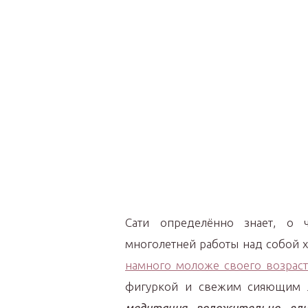
Сати определённо знает, о ч
многолетней работы над собой х
намного моложе своего возраст
фигуркой и свежим сияющим
медитация положительно вл