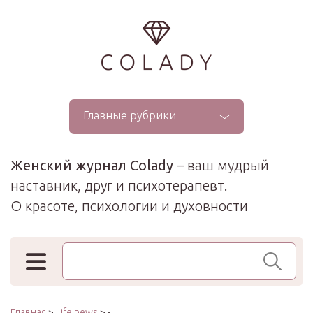
...
Главные рубрики
Женский журнал Colady
– ваш мудрый
наставник, друг и психотерапевт.
О красоте, психологии и духовности
Поиск по сайту
Главная
>
Life news
> -