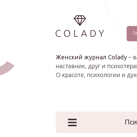
Г
...
Женский журнал Colady
– 
наставник, друг и психотера
О красоте, психологии и ду
Пси
Наши эк