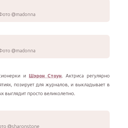
Фото @madonna
Фото @madonna
нсионерки и
Шэрон Стоун
. Актриса регулярно
ятиях, позирует для журналов, и выкладывает в
ых выглядит просто великолепно.
то @sharonstone