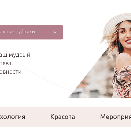
лавные рубрики
ваш мудрый
певт.
ховности
хология
Красота
Меропри
сперты
Расскажи о себе!
Ла