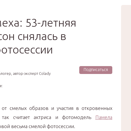
вью
Мода
Звёзды
Зд
Сертификат
еха: 53-летняя
он снялась в
отосессии
Подписаться
логер, автор-эксперт Colady
е:
 от смелых образов и участия в откровенных
о так считает актриса и фотомодель
Памела
новой весьма смелой фотосессии.