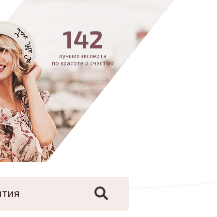
142
лучших эксперта
по красоте и счастью
ятия
йфстайл