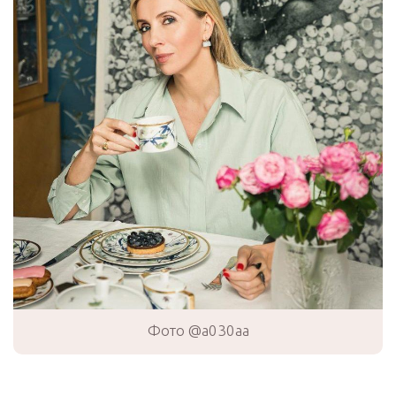
Фото @a030aa