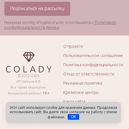
Нажимая кнопку «Подписаться», я соглашаюсь с
Политикой
конфиденциальности данных
О проекте
Пользовательское соглашение
Политика конфиденциальности
Отказ от ответственности
© 2012–2026
ИП Капцов А.Б.
Рекламная политика
Все права защищены.
Кризисные центры
16+
Возрастной рейтинг
Карта сайта
Этот сайт использует cookie для хранения данных. Продолжая
использовать сайт, Вы даете свое согласие на работу с этими
Присоединяйтесь к нашим сообществам
файлами.
OK
в социальных сетях